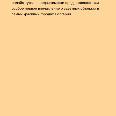
онлайн-туры по недвижимости предоставляют вам
особое первое впечатление о заветных объектах в
самых красивых городах Болгарии.
Онлайн тур по недвижимости
БЕСПЛАТНО
Удобный просмотр недвижимости
через видео-встречу
Экспертные советы от агента по
недвижимости
Эксклюзивное право на